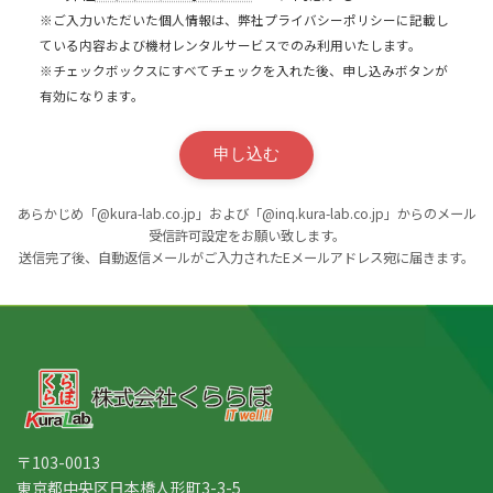
終了する日より１日以上前に申込書等の書面にて
※ご入力いただいた個人情報は、弊社プライバシーポリシーに記載し
行うこととする。賃借人から延長するレンタル期
ている内容および機材レンタルサービスでのみ利用いたします。
間を定めてレンタル期間の延長の申込みがあった
※チェックボックスにすべてチェックを入れた後、申し込みボタンが
場合、賃借人に本レンタル利用規約に違反がない
有効になります。
限り、賃貸人はこの申し込みを承諾し、以後繰り
返し延長するときも同様とする。
第4条(レンタル料金)
賃借人は賃貸人に対して、レンタルする前に現金
あらかじめ「@kura-lab.co.jp」および「@inq.kura-lab.co.jp」からのメール
又は指定する銀行口座に振り込む事とする。但
受信許可設定をお願い致します。
し、賃貸人が認めた場合に限り、賃貸人からの請
送信完了後、自動返信メールがご入力されたEメールアドレス宛に届きます。
求書発行による支払いを可能とする。その場合レ
ンタル料金は１か月の料金を基本とする。
第5条(物件の引渡し)
賃貸人は賃借人に対して、レンタル物件を賃借人
の指定する日本国内の場所において引渡すものと
する。
〒103-0013
第6条(担保責任)
東京都中央区日本橋人形町3-3-5