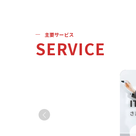
主要サービス
SERVICE
- 
ON
テム教育事業
弊
でIT人材の育成をサポート
る