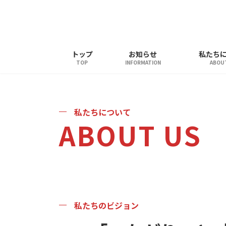
コ
ナ
ン
ビ
テ
ゲ
ン
ー
ツ
シ
トップ
お知らせ
私たち
TOP
INFORMATION
ABOU
へ
ョ
ス
ン
キ
に
ッ
移
私たちについて
プ
動
ABOUT US
私たちのビジョン