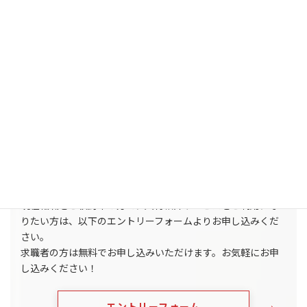
ITエンジニアなどの専門的・技術的職業をはじめ、事
務職、営業職など、多種多様な職種を取り扱っていま
す。
弊社の教育事業、システムエンジニアリング事業でお
付き合いがある企業様より求人に関してのご要望を頂
く事も多くあります。
エントリーフォーム
（求職者向け）
現在転職をご検討中の方で、人材紹介サービスをご利用にな
りたい方は、以下のエントリーフォームよりお申し込みくだ
さい。
求職者の方は無料でお申し込みいただけます。お気軽にお申
し込みください！
エントリーフォーム